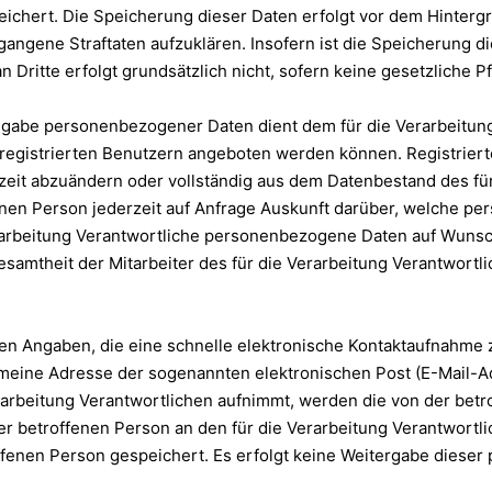
eichert. Die Speicherung dieser Daten erfolgt vor dem Hinterg
angene Straftaten aufzuklären. Insofern ist die Speicherung d
n Dritte erfolgt grundsätzlich nicht, sofern keine gesetzliche P
Angabe personenbezogener Daten dient dem für die Verarbeitung
registrierten Benutzern angeboten werden können. Registrierten
t abzuändern oder vollständig aus dem Datenbestand des für 
ffenen Person jederzeit auf Anfrage Auskunft darüber, welche 
 Verarbeitung Verantwortliche personenbezogene Daten auf Wuns
amtheit der Mitarbeiter des für die Verarbeitung Verantwortl
iften Angaben, die eine schnelle elektronische Kontaktaufnah
meine Adresse der sogenannten elektronischen Post (E-Mail-Ad
Verarbeitung Verantwortlichen aufnimmt, werden die von der b
einer betroffenen Person an den für die Verarbeitung Verantwo
fenen Person gespeichert. Es erfolgt keine Weitergabe dieser