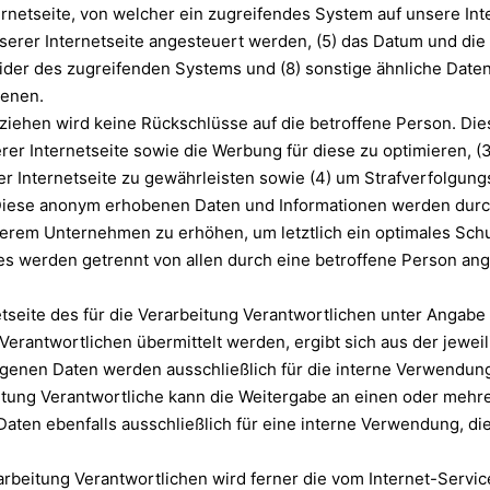
netseite, von welcher ein zugreifendes System auf unsere Inter
er Internetseite angesteuert werden, (5) das Datum und die Uhr
vider des zugreifenden Systems und (8) sonstige ähnliche Date
ienen.
iehen wird keine Rückschlüsse auf die betroffene Person. Dies
serer Internetseite sowie die Werbung für diese zu optimieren, (
 Internetseite zu gewährleisten sowie (4) um Strafverfolgungs
Diese anonym erhobenen Daten und Informationen werden durch u
serem Unternehmen zu erhöhen, um letztlich ein optimales Sch
iles werden getrennt von allen durch eine betroffene Person 
rnetseite des für die Verarbeitung Verantwortlichen unter Anga
rantwortlichen übermittelt werden, ergibt sich aus der jeweil
nen Daten werden ausschließlich für die interne Verwendung 
tung Verantwortliche kann die Weitergabe an einen oder mehrer
aten ebenfalls ausschließlich für eine interne Verwendung, di
rarbeitung Verantwortlichen wird ferner die vom Internet-Servi