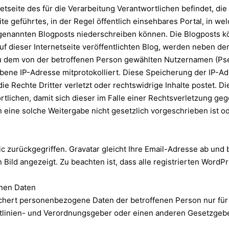
netseite des für die Verarbeitung Verantwortlichen befindet, di
tseite geführtes, in der Regel öffentlich einsehbares Portal, i
genannten Blogposts niederschreiben können. Die Blogposts k
uf dieser Internetseite veröffentlichten Blog, werden neben 
dem von der betroffenen Person gewählten Nutzernamen (Pseu
bene IP-Adresse mitprotokolliert. Diese Speicherung der IP-Adr
 Rechte Dritter verletzt oder rechtswidrige Inhalte postet. 
rtlichen, damit sich dieser im Falle einer Rechtsverletzung ge
eine solche Weitergabe nicht gesetzlich vorgeschrieben ist od
zurückgegriffen. Gravatar gleicht Ihre Email-Adresse ab und bild
n Bild angezeigt. Zu beachten ist, dass alle registrierten WordP
nen Daten
eichert personenbezogene Daten der betroffenen Person nur fü
chtlinien- und Verordnungsgeber oder einen anderen Gesetzgeber